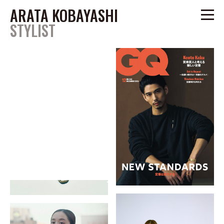
ARATA KOBAYASHI
STYLIST
PROFILE
FASHION
小林 新 / arata kobayashi
COVER
stylist
STILL
/
1978年 神奈川県生まれ。
大学卒業後、2006年に独立。
iwaya@um-tokyo.com
現在は雑誌、広告などを中心に活動。
tel.03-6805-0989
自ら、そしてPhotographer、Directorなどの意図するものを
洋服にとどまらず、その周辺にある美術などもスタイリングの一環と
www.um-tokyo.com
考え
独自の職人的な視点を持つスタイリストとして定評がある。
TOP