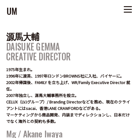
UM
源馬大輔
HOME
DAISUKE GEMMA
NEWS
CREATIVE DIRECTOR
COMPANY PROFILE
ACCESS
1975年生まれ。
RECRUIT
1996年に渡英、1997年ロンドンBROWNS社に入社、バイヤーに。
2002年帰国後、FAMILY を立ち上げ、WR/Family Executive Director 就
CONTACT
任。
2007年独立し、源馬大輔事務所を設立。
CELUX（LVJグループ）/ Branding Directorなどを務め、
現在のクライ
アントにはsacai、香港LANE CRAWFORDなどがある。
マーケティングから商品開発、内装までディレクションし、
日本だけ
でなく海外との契約も多数。
Mg
/
Akane Iwaya