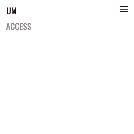
UM
ACCESS
HOME
NEWS
COMPANY PROFILE
ACCESS
RECRUIT
CONTACT