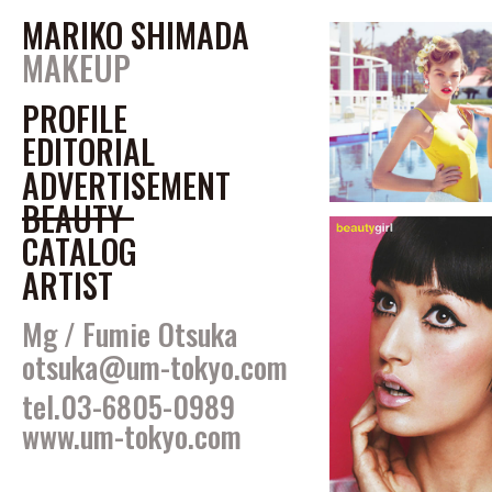
MARIKO SHIMADA
島田真理子 / mar
MAKEUP
makeup
PROFILE
2001 make up COC
2004 独立
EDITORIAL
ADVERTISEMENT
＜Magazine＞
VOGUE JAPAN / 25ans /
BEAUTY
FIGARO japon / SPUR / 
CATALOG
Priv. / ミセス / 家庭画報 /
ARTIST
e’clat / Domani etc.
＜Advertisement＞
Mg
/
Fumie Otsuka
伊勢丹 / 日清 / カゴメ / ロッ
otsuka@um-tokyo.com
KOKUYO / ビオフェルミン製薬 /
marimekko / ワコール / 
tel.03-6805-0989
www.um-tokyo.com
＜Catalog＞
Another Edition / Adam e
MHL. / SEE BY CHLOE / 