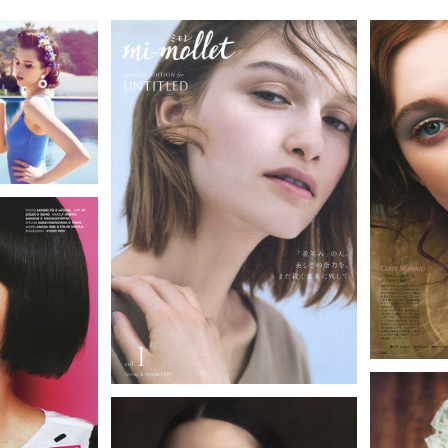
iko shimada
O氏に師事
 Precious / VERY / 婦人画報 / Richesse /
GINZA / ELLE / ELLE girl / VOGUE HONGKONG / VOGUE girl /
 ゼクシィ / NYLON JAPAN / 装苑 / GISELe / sweet /
テ / Lipton / CANADA DRY / SUNSTAR / POLA COSMETIC /
 NIKE / PARCO / Laforet / LUMINE / Hikarie / UNIQLO / GU /
arena / NIVEA / Zoff / 三井不動産 / arena / クラシエ / 外為どっとコム etc.
t Rope’ / AG / arch / Cry. / aquagirl / UNITED ARROWS /
Ciaopanic /qualite / GRASS WATER / JILLSTUART /