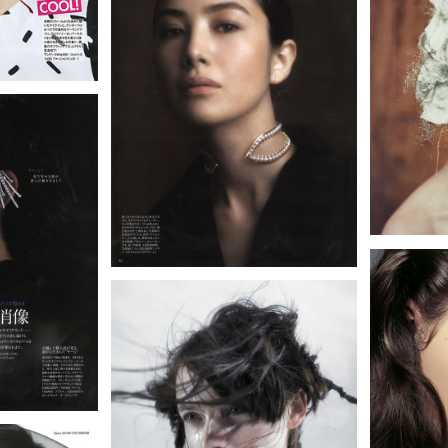
la / L’EST ROSE / sacai man / MIZUNO CREATION /
N SPORT / Drawing Numbers / TOMORROWLAND /
/ SLY / J&M DAVIDSON /EDIT.FOR LULU / iCB /
Spick and Span etc.
子 / Chara / 長谷川京子 / 三吉彩花 / 中条あやみ /
沢カレン / 新木優子 / 小島聖 / 真木よう子 / 水原希子 /
/ 仲里依紗 / 橋本愛 / 能年玲奈 / 早見あかり / 太田莉菜 /
 / 松井玲奈 / おのののか / ローラ / 鈴木えみ / 南明奈 /
 生方ななえ / 今宿麻美 / 高橋マリ子/ LIZA / MEG /
/ 倖田來未 / hitomi / Kalafina / FLOWER /
RIMES / 東京パフォーマンスドール etc.
2007) / あしたのジョー(2011) / ゴーストライター・ホテル(2011) /
 外事警察 その男に騙されるな(2012 真木よう子分)
us cucu / TOKYO RIPPER / People Tree etc.