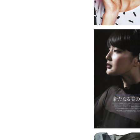
SACHIO KAWASAKI / Noe
le coq sportif / LANVI
turno jeana / Johnbull 
X-girl Sports / BEAMS / 
＜Artist＞
森星 / 桐谷美玲 / 河北麻友
大政絢 / 知花くらら / 滝
菊地凛子 / 板谷由夏 / 杏 
夏帆 / 前田敦子 / 板野友美
森泉 / ヨンア / 中村アン /
伊勢谷友介 / 大杉蓮 / 成宮寛貴 
MONKEY MAJIK / G
＜Movie＞
スキヤキ・ウエスタンジャンゴ(
セイジ 陸の魚(2012) /
＜Show＞
AVEDA / G-STAR / Paph