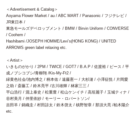
＜Advertisement & Catalog＞
Aoyama Flower Market / au / ABC MART / Panasonic / フジテレビ /
JR東日本 /
東急モールズデベロップメント / BMW / Birvin Uniform / CONVERSE
/ Coohem /
Hashibami /JOSEPH HOMME/Levi’s(HONG KONG) / UNITED
ARROWS green label relaxing etc.
＜Artist＞
いきものがかり / 2PM / TWICE / GOT7 / B.A.P / 佐渡裕 / ピース / 平
成ノブシコブシ/青柳翔 /Kis-My-Ft2 /
緑黄色社会/池内博之 / 柄本佑 / 遠藤憲一 / 大杉漣 / 小澤征悦 / 片岡愛
之助 / 斎藤工 / 鈴木亮平 /古川雄輝 / 林家三三 /
平山浩行 / 淵上泰史 / 松重豊 / 松山ケンイチ / 高垣麗子 / 玉城ティナ /
谷村美月 / 仲里依紗 / モーリー・ロバートソン/
吉田羊 / 錦織圭 / 村田諒太 / 鈴木啓太 / 槙野智章 / 那須大亮 /柏木陽介
etc.