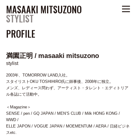
MASAAKI MITSUZONO
STYLIST
PROFILE
PROFILE
FASHION
満園正明 / masaaki mitsuzono
ARTIST
stylist
STILL
/
2003年、TOMORROW LAND入社。
スタイリストOKU TOSHIHIRO氏に師事後、2008年に独立。
anou@um-tokyo.com
メンズ、レディース問わず、アーティスト・タレント・エディトリア
tel.03-6805-0989
ル各誌にて活動中。
www.um-tokyo.com
＜Magazine＞
SENSE / pen / GQ JAPAN / MEN’S CLUB / Milk HONG KONG /
TOP
WWD /
ELLE JAPON / VOGUE JAPAN / MOEMENTUM / AERA / 日経ビジネ
スetc.