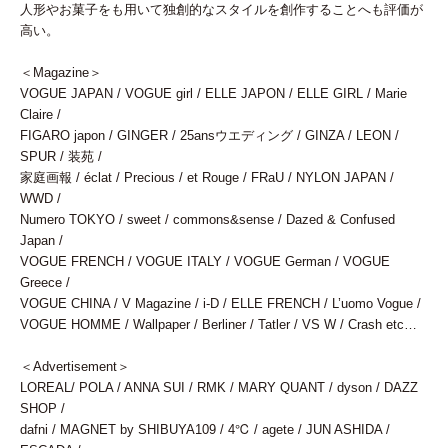
TOP
人形やお菓子をも用いて独創的なスタイルを創作することへも評価が
高い。
＜Magazine＞
VOGUE JAPAN / VOGUE girl / ELLE JAPON / ELLE GIRL / Marie
Claire /
FIGARO japon / GINGER / 25ansウエディング / GINZA / LEON /
SPUR / 装苑 /
家庭画報 / éclat / Precious / et Rouge / FRaU / NYLON JAPAN /
WWD /
Numero TOKYO / sweet / commons&sense / Dazed & Confused
Japan /
VOGUE FRENCH / VOGUE ITALY / VOGUE German / VOGUE
Greece /
VOGUE CHINA / V Magazine / i-D / ELLE FRENCH / L’uomo Vogue /
VOGUE HOMME / Wallpaper / Berliner / Tatler / VS W / Crash etc…
＜Advertisement＞
LOREAL/ POLA / ANNA SUI / RMK / MARY QUANT / dyson / DAZZ
SHOP /
dafni / MAGNET by SHIBUYA109 / 4℃ / agete / JUN ASHIDA /