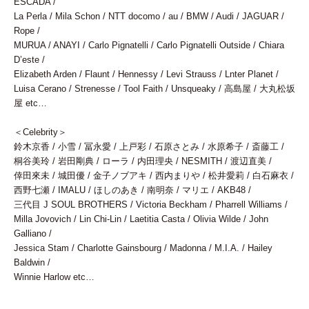
ESCADA /
La Perla / Mila Schon / NTT docomo / au / BMW / Audi / JAGUAR /
Rope /
MURUA / ANAYI / Carlo Pignatelli / Carlo Pignatelli Outside / Chiara
D’este /
Elizabeth Arden / Flaunt / Hennessy / Levi Strauss / Lnter Planet /
Luisa Cerano / Strenesse / Tool Faith / Unsqueaky / 高島屋 / 大丸松坂
屋 etc…
＜Celebrity＞
鈴木京香 / 小雪 / 冨永愛 / 上戸彩 / 石原さとみ / 水原希子 / 斎藤工 /
桐谷美玲 / 岩田剛典 / ローラ / 内田理央 / NESMITH / 渡辺直美 /
倖田來未 / 城田優 / 金子ノブアキ / 西内まりや / 松井愛莉 / 白石麻衣 /
西野七瀬 / IMALU / ほしのあき / 南明奈 / マリエ / AKB48 /
三代目 J SOUL BROTHERS / Victoria Beckham / Pharrell Williams /
Milla Jovovich / Lin Chi-Lin / Laetitia Casta / Olivia Wilde / John
Galliano /
Jessica Stam / Charlotte Gainsbourg / Madonna / M.I.A. / Hailey
Baldwin /
Winnie Harlow etc…