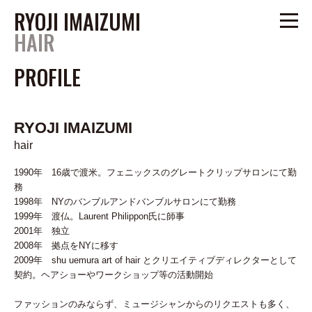
RYOJI IMAIZUMI
HAIR
PROFILE
PROFILE
CREATIVE
RYOJI IMAIZUMI
EDITORIAL
hair
ADVERTISEMENT
1990年 16歳で渡米。フェニックスのグレートクリップサロンにて勤
ARTIST
務
1998年 NYのバンブルアンドバンブルサロンにて勤務
SHOW
/
1999年 渡仏。Laurent Philippon氏に師事
2001年 独立
amano@um-tokyo.com
2008年 拠点をNYに移す
2009年 shu uemura art of hair とクリエイティブディレクターとして
tel.03-6805-0989
契約。ヘアショーやワークショップ等の活動開始
www.um-tokyo.com
ファッションのみならず、ミュージシャンからのリクエストも多く、