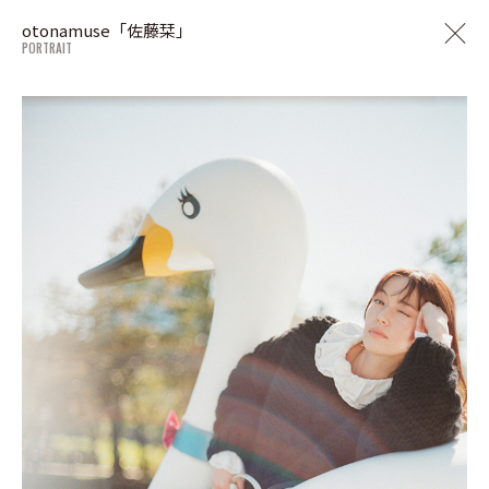
otonamuse「佐藤栞」
PORTRAIT