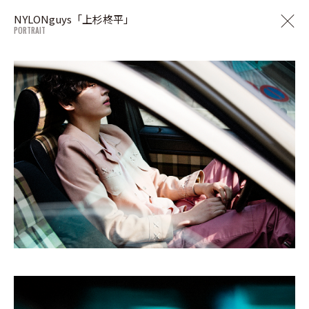
NYLONguys「上杉柊平」
PORTRAIT