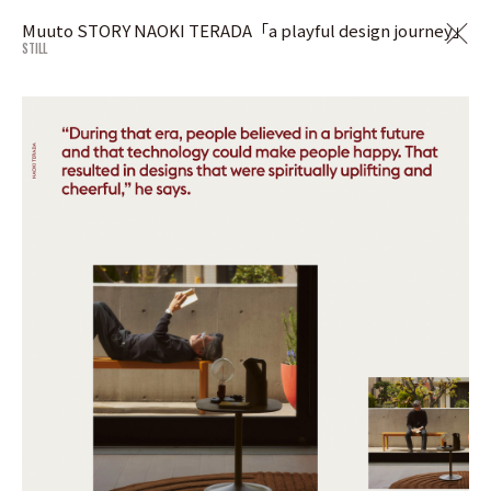
Muuto STORY NAOKI TERADA「a playful design journey」
STILL