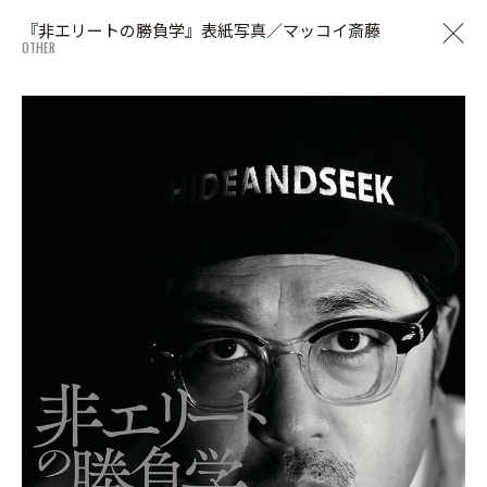
『非エリートの勝負学』表紙写真／マッコイ斎藤
OTHER