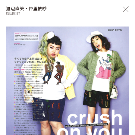
渡辺直美・仲里依紗
CELEBRITY