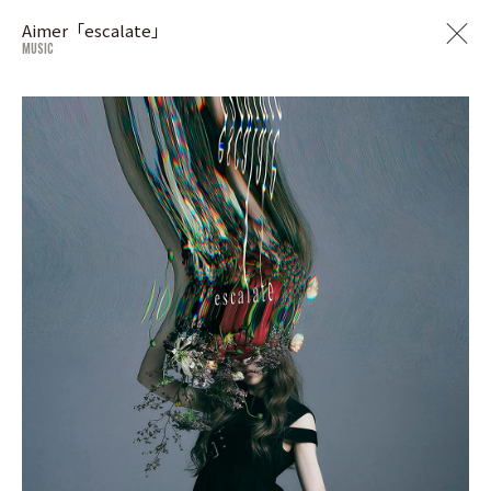
Aimer「escalate」
MUSIC