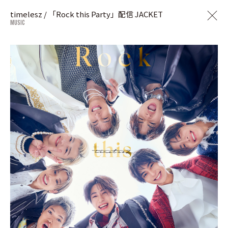
timelesz / 「Rock this Party」配信 JACKET
MUSIC