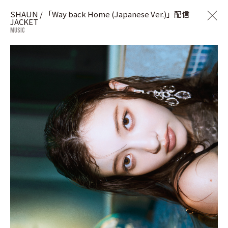
SHAUN / 「Way back Home (Japanese Ver.)」配信
JACKET
MUSIC