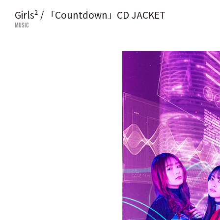
Girls² / 「Countdown」CD JACKET
MUSIC