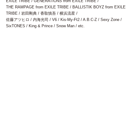
EXILE TRIBE / GENERATIONS from EXILE TRIBE /
THE RAMPAGE from EXILE TRIBE / BALLISTIK BOYZ from EXILE
TRIBE / 岩田剛典 / 香取慎吾 / 横浜流星 /
佐藤アツヒロ / 内海光司 / V6 / Kis-My-Ft2 / A.B.C-Z / Sexy Zone /
SixTONES / King & Prince / Snow Man / etc.