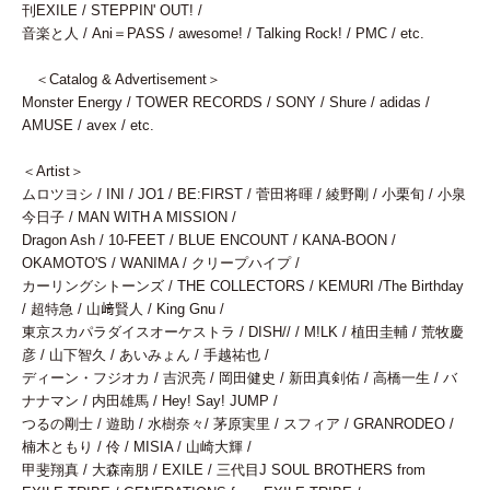
刊EXILE / STEPPIN' OUT! /
音楽と人 / Ani＝PASS / awesome! / Talking Rock! / PMC / etc.
＜Catalog & Advertisement＞
Monster Energy / TOWER RECORDS / SONY / Shure / adidas /
AMUSE / avex / etc.
＜Artist＞
ムロツヨシ / INI / JO1 / BE:FIRST / 菅田将暉 / 綾野剛 / 小栗旬 / 小泉
今日子 / MAN WITH A MISSION /
Dragon Ash / 10-FEET / BLUE ENCOUNT / KANA-BOON /
OKAMOTO'S / WANIMA / クリープハイプ /
カーリングシトーンズ / THE COLLECTORS / KEMURI /The Birthday
/ 超特急 / 山﨑賢人 / King Gnu /
東京スカパラダイスオーケストラ / DISH// / M!LK / 植田圭輔 / 荒牧慶
彦 / 山下智久 / あいみょん / 手越祐也 /
ディーン・フジオカ / 吉沢亮 / 岡田健史 / 新田真剣佑 / 高橋一生 / バ
ナナマン / 内田雄馬 / Hey! Say! JUMP /
つるの剛士 / 遊助 / 水樹奈々/ 茅原実里 / スフィア / GRANRODEO /
楠木ともり / 伶 / MISIA / 山崎大輝 /
甲斐翔真 / 大森南朋 / EXILE / 三代目J SOUL BROTHERS from