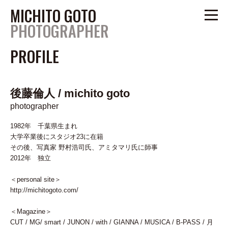
MICHITO GOTO
PHOTOGRAPHER
PROFILE
PROFILE
ARTIST
後藤倫人 / michito goto
MUSIC
/
photographer
anou@um-tokyo.com
1982年 千葉県生まれ
大学卒業後にスタジオ23に在籍
tel.03-6805-0989
その後、写真家 野村浩司氏、アミタマリ氏に師事
www.um-tokyo.com
2012年 独立
＜personal site＞
TOP
http://michitogoto.com/
＜Magazine＞
CUT / MG/ smart / JUNON / with / GIANNA / MUSICA / B-PASS / 月