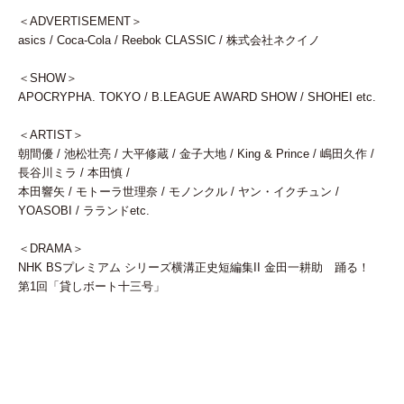
＜ADVERTISEMENT＞
asics / Coca-Cola / Reebok CLASSIC / 株式会社ネクイノ
＜SHOW＞
APOCRYPHA. TOKYO / B.LEAGUE AWARD SHOW / SHOHEI etc.
＜ARTIST＞
朝間優 / 池松壮亮 / 大平修蔵 / 金子大地 / King & Prince / 嶋田久作 /
長谷川ミラ / 本田慎 /
本田響矢 / モトーラ世理奈 / モノンクル / ヤン・イクチュン /
YOASOBI / ラランドetc.
＜DRAMA＞
NHK BSプレミアム シリーズ横溝正史短編集II 金田一耕助 踊る！
第1回「貸しボート十三号」