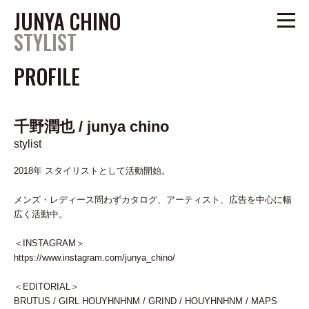
JUNYA CHINO
STYLIST
PROFILE
PROFILE
FASHION
千野潤也 / junya chino
ADVERTISEMENT
stylist
ARTIST
/
2018年 スタイリストとして活動開始。
anou@um-tokyo.com
メンズ・レディース問わずカタログ、アーティスト、広告を中心に幅
tel.03-6805-0989
広く活動中。
www.um-tokyo.com
＜INSTAGRAM＞
https://www.instagram.com/junya_chino/
TOP
＜EDITORIAL＞
BRUTUS / GIRL HOUYHNHNM / GRIND / HOUYHNHNM / MAPS