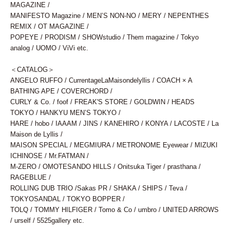
MAGAZINE /
MANIFESTO Magazine / MEN’S NON-NO / MERY / NEPENTHES
REMIX / OT MAGAZINE /
POPEYE / PRODISM / SHOWstudio / Them magazine / Tokyo
analog / UOMO / ViVi etc.
＜CATALOG＞
ANGELO RUFFO / CurrentageLaMaisondelyllis / COACH × A
BATHING APE / COVERCHORD /
CURLY & Co. / foof / FREAK'S STORE / GOLDWIN / HEADS
TOKYO / HANKYU MEN’S TOKYO /
HARE / hobo / IAAAM / JINS / KANEHIRO / KONYA / LACOSTE / La
Maison de Lyllis /
MAISON SPECIAL / MEGMIURA / METRONOME Eyewear / MIZUKI
ICHINOSE / Mr.FATMAN /
M-ZERO / OMOTESANDO HILLS / Onitsuka Tiger / prasthana /
RAGEBLUE /
ROLLING DUB TRIO /Sakas PR / SHAKA / SHIPS / Teva /
TOKYOSANDAL / TOKYO BOPPER /
TOLQ / TOMMY HILFIGER / Tomo & Co / umbro / UNITED ARROWS
/ urself / 5525gallery etc.